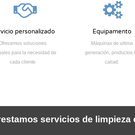
vicio personalizado
Equipamento
Ofrecemos soluciones
Máquinas de ultima
uales para la necesidad de
generación, productos 
cada cliente
caliad.
restamos servicios de limpieza 