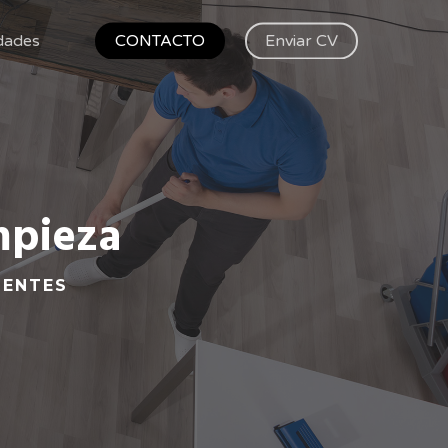
dades
CONTACTO
Enviar CV
mpieza
IENTES