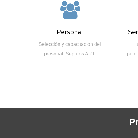
Personal
Ser
Selección y capacitación del
personal. Seguros ART
punt
P