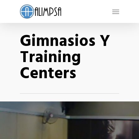
Skip
Menu
to
main
Gimnasios Y
content
Training
Centers